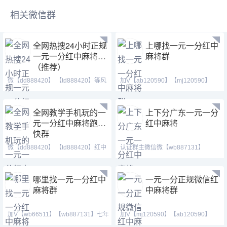
相关微信群
全网热搜24小时正规
上哪找一元一分红中
一元一分红中麻将群
麻将群
（推荐）
微【dd888420】 【td888420】等风
加V【ab120590】【mj120590】
也等你。喜欢打麻将
【hf420624】此群火爆正
全网教学手机玩的一
上下分广东一元一分
元一分红中麻将跑得
红中麻将
快群
微【dd888420】 【td888420】红中
认证群主微信微【wb887131】
麻将群、跑得快群。
【wb66511】（广东一元一分
哪里找一元一分红中
一元一分正规微信红
麻将群
中麻将群
加V【wb66511】【wb887131】七年
加V【mj120590】【ab120590】
靠谱大平台，24小时无空
【hf420624】加不上微信