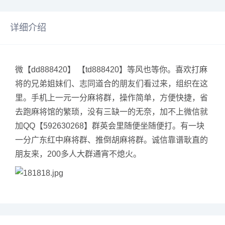
详细介绍
微【dd888420】 【td888420】等风也等你。喜欢打麻
将的兄弟姐妹们、志同道合的朋友们看过来，组织在这
里。手机上一元一分麻将群，操作简单，方便快捷，省
去跑麻将馆的繁琐，没有三缺一的无奈，加不上微信就
加QQ【592630268】群英会里随便坐随便打。有一块
一分广东红中麻将群、推倒胡麻将群。诚信靠谱耿直的
朋友来，200多人大群通宵不熄火。