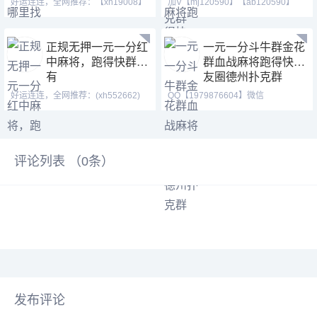
好运连连，全网推荐：【xh19008】
加V【mj120590】【ab120590】
【xh29008】【tj19008】
【hf420624】加不上微信
正规无押一元一分红
一元一分斗牛群金花
中麻将，跑得快群我
群血战麻将跑得快亲
有
友圈德州扑克群
好运连连，全网推荐：(xh552662)
QQ【1979876604】微信
(zm552662)【1438079643】
【2416921397】 跑得快群亲友圈
评论列表 （
0
条）
发布评论