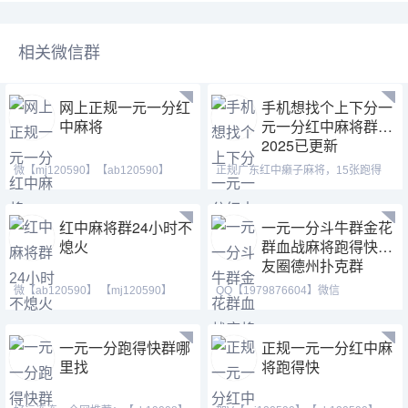
相关微信群
网上正规一元一分红
手机想找个上下分一
中麻将
元一分红中麻将群
2025已更新
微【mj120590】【ab120590】
正规广东红中癞子麻将，15张跑得
【hf420624】亲友团上下
快，一元一分群，24小时不熄
红中麻将群24小时不
一元一分斗牛群金花
熄火
群血战麻将跑得快亲
友圈德州扑克群
微【ab120590】 【mj120590】
QQ【1979876604】微信
【hf420624】微信上的麻
【2416921397】 跑得快群亲友圈
一元一分跑得快群哪
正规一元一分红中麻
里找
将跑得快