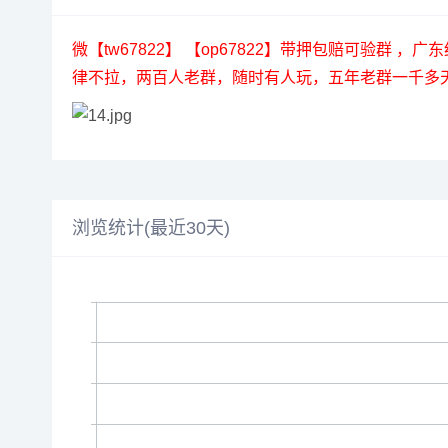
微【tw67822】 【op67822】带押包赔可
律不拉，两百人老群，随时有人玩，五年老群一千多天
浏览统计(最近30天)