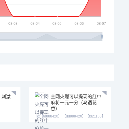
，刺激
全网火爆可以提现的红中
麻将一元一分（鸟语花
香）
微【td888420】 【dd888420】【td21155】
红中麻将 跑