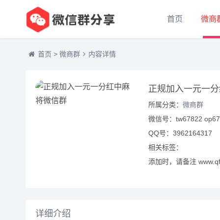
首页
微商
首页
>
微商群
内容详情
正规加入一元一分
所属分类：
微商群
微信号：tw67822 op67
QQ号：3962164317
相关标签：
添加时，请备注 www.qf
详细介绍