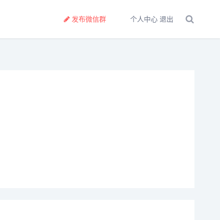
发布微信群
个人中心
退出