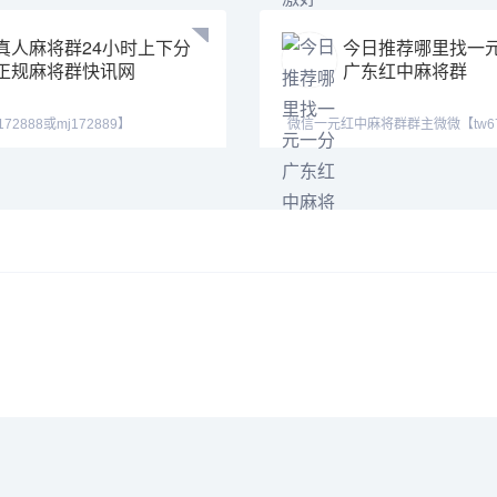
真人麻将群24小时上下分
今日推荐哪里找一
正规麻将群快讯网
广东红中麻将群
72888或mj172889】
微信一元红中麻将群群主微微【tw67
2887】信誉老群，随时可
【op67822】一