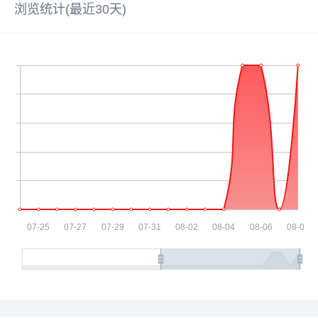
浏览统计(最近30天)