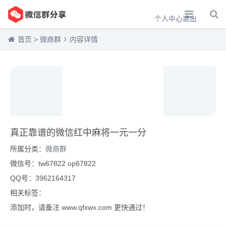
个人中心
退出
首页
>
微商群
内容详情
真正靠谱的微信红中麻将一元一分
所属分类：
微商群
微信号：tw67822 op67822
QQ号：3962164317
相关标签：
添加时，请备注 www.qfxwx.com 更快通过！