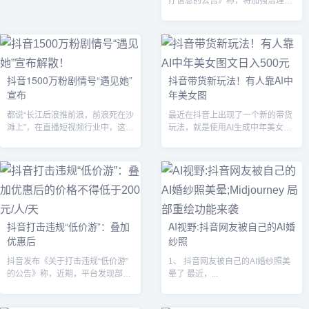
疗信息的公告》称，将加强治理自
媒体造谣传谣、假冒仿冒等现象，
包括发布有...
抖音1500万粉剧情号“遇见她”
抖音带货新玩法！有人靠AI中
宣布
年美女图
都说“长江后浪推前浪，前浪死在沙
最近在抖音上出现了一个新的带货
滩上”，在直播短视频行业中，这种
玩法，就是使用AI生成中年美女的
的优胜劣汰每天都在上演。特别是
图片，然后配上商品照片制作成图
在剧情...
文视频来...
抖音打击违规“低价游”：叠加
AI视野:抖音网友被自己的AI婚
优惠后
纱照
抖音发布《关于打击违规“低价游”
1、 抖音网友被自己的AI婚纱照美
的公告》称，近期，平台发现部分
晕了 最近，...
旅行社“售卖不合理低价”旅游产
品、履约...