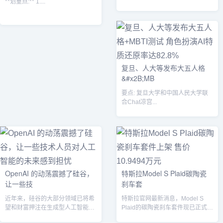
**划重点:** 1....
AI 交互式数字员工生成平台「奇妙
问」...
复旦、人大等发布大五人格
&#x2B;MB
要点: 复旦大学和中国人民大学联
合Chat凉宫...
OpenAI 的动荡震撼了硅谷，
特斯拉Model S Plaid碳陶瓷
让一些技
刹车套
近年来，硅谷的大部分领域已将希
特斯拉官网最新消息，Model S
望和财富押注在生成型人工智能技
Plaid的碳陶瓷刹车套件现已正式上
术上，OpenAI 在推广这类技术方
架销售，售价为10.9494...