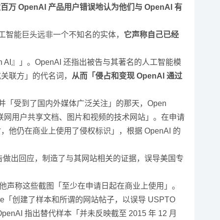
OpenAI 产品用户错误地认为他们与 OpenAI 有
的人工智能巨头远非一个不知名的实体，
它声称自己已经
n AI』」。OpenAI 还指出被告与其著名的人工智能模
或关联方」的代名词，
从而「侵占和变现 OpenAI 通过
资轮回并「受到了国内外媒体广泛关注」的那天，Open
「提供一个允许互联网用户共享文档、图片和视频的技术网站」。在申请
申请之时，他仍在商业上使用了侵权标识」，根据 OpenAI 的
被告做出回应，制造了与其网站相关的证据，误导美国专
的两个截图，他声称这些截图「至少在申请日起在商业上使用」。
vine「创建了样本和所谓的网站帖子，以误导 USPTO
 指出替代样本「并未反映截至 2015 年 12 月