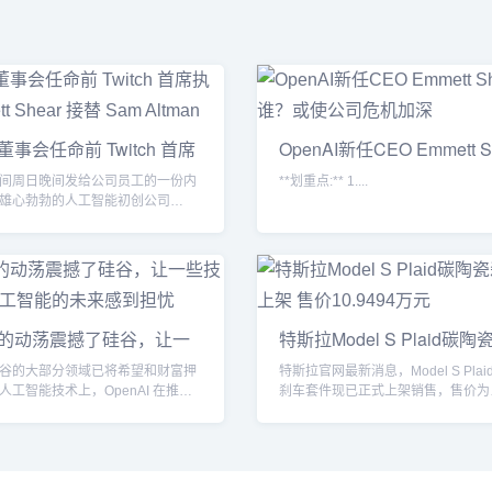
I 董事会任命前 Twitch 首席
OpenAI新任CEO Emmett S
谁？或
间周日晚间发给公司员工的一份内
**划重点:** 1....
雄心勃勃的人工智能初创公司
董事会...
AI 的动荡震撼了硅谷，让一
特斯拉Model S Plaid碳
谷的大部分领域已将希望和财富押
特斯拉官网最新消息，Model S Pla
人工智能技术上，OpenAI 在推广
刹车套件现已正式上架销售，售价为
起...
10.9494...