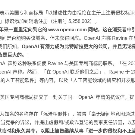
enAI 表示美国专利商标局「以描述性为由拒绝在主册上注册侵权标识
 AI」标识添加到辅助注册（注册号 5,258,002）。
ai 多年来一直重定向到它的 www.openai.com 网站，这在消费
是否能购买该域名，但未获得回应。OpenAI 声称 Ravine 在当天
如我们所知，
OpenAI 有潜力成为比特斯拉更大的公司，并且无论
值是巨大的。
」
nAI 声称这种联系促使 Ravine 与美国专利商标局联系。「在 2015 
penAI 声称。然而，「在 OpenAI 联系他们之后」，Ravine 
的人工智能软件」等内容，以及「人工智能领域的研究和开发服务」等内
avine 再次向美国专利商标局提交了一封关于同一 OpenAI 申请
」名称与 OpenAI 广为知名的名称存在「混淆相似性」，被告「毫无疑问地
和不正当竞争的诉讼，并提出虚假和/或欺诈登记的民事责任诉因，
还寻求临时和永久禁令，以阻止被告继续从事「进一步的侵权和不正