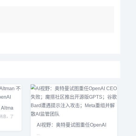
 Altma
on 消息，了
AI视野：奥特曼试图重任OpenAI
CEO失
...