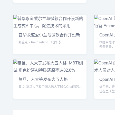
普华永道爱尔兰与微软合作开设新
OpenA
的
划重点: - PwC Ireland （普华永...
根据当地时
部备忘录，
OpenAI 的
复旦、人大等发布大五人格
Open
&#x2B;MB
些技
要点: 复旦大学和中国人民大学联合Chat凉宫...
近年来，硅
注在生成型
这类技术方面