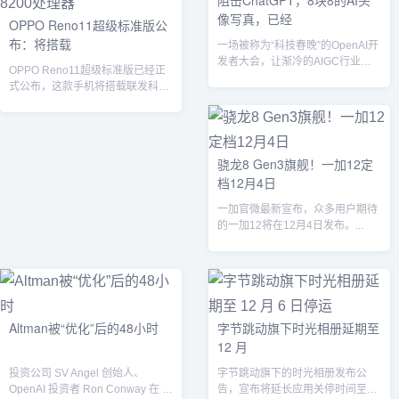
阻击ChatGPT，8块8的AI头
像写真，已经
OPPO Reno11超级标准版公
布：将搭载
一场被称为“科技春晚”的OpenAI开
发者大会，让渐冷的AIGC行业再
OPPO Reno11超级标准版已经正
度变得火热。...
式公布，这款手机将搭载联发科深
度调教的天玑8200处理器，性能...
骁龙8 Gen3旗舰！一加12定
档12月4日
一加官微最新宣布，众多用户期待
的一加12将在12月4日发布。...
Altman被“优化”后的48小时
字节跳动旗下时光相册延期至
12 月
投资公司 SV Angel 创始人、
字节跳动旗下的时光相册发布公
OpenAI 投资者 Ron Conway 在 X
告，宣布将延长应用关停时间至