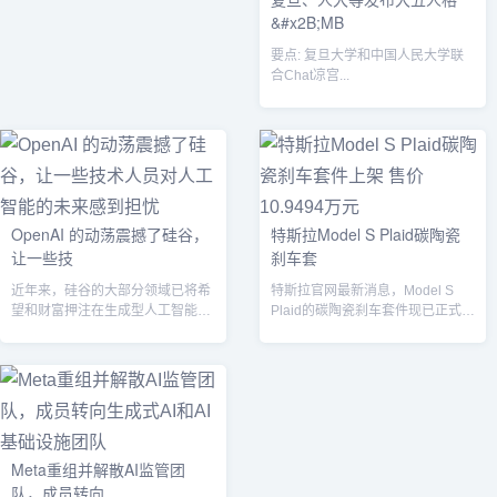
&#x2B;MB
要点: 复旦大学和中国人民大学联
合Chat凉宫...
OpenAI 的动荡震撼了硅谷，
特斯拉Model S Plaid碳陶瓷
让一些技
刹车套
近年来，硅谷的大部分领域已将希
特斯拉官网最新消息，Model S
望和财富押注在生成型人工智能技
Plaid的碳陶瓷刹车套件现已正式上
术上，OpenAI 在推广这类技术方
架销售，售价为10.9494...
面起...
Meta重组并解散AI监管团
队，成员转向