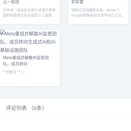
让一些技
刹车套
近年来，硅谷的大部分领域已将希
特斯拉官网最新消息，Model S
望和财富押注在生成型人工智能技
Plaid的碳陶瓷刹车套件现已正式上
术上，OpenAI 在推广这类技术方
架销售，售价为10.9494...
面起...
Meta重组并解散AI监管团
队，成员转向
**划重点:** 1....
评论列表 （
0
条）