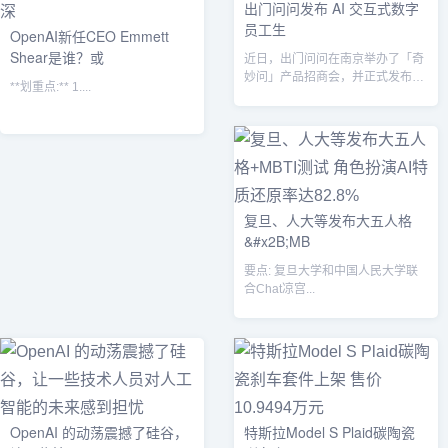
出门问问发布 AI 交互式数字
员工生
OpenAI新任CEO Emmett
Shear是谁？或
近日，出门问问在南京举办了「奇
妙问」产品招商会，并正式发布了
**划重点:** 1....
AI 交互式数字员工生成平台「奇妙
问」...
复旦、人大等发布大五人格
&#x2B;MB
要点: 复旦大学和中国人民大学联
合Chat凉宫...
OpenAI 的动荡震撼了硅谷，
特斯拉Model S Plaid碳陶瓷