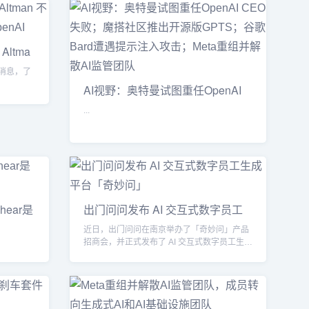
 Altma
on 消息，了
AI视野：奥特曼试图重任OpenAI
CEO失
...
hear是
出门问问发布 AI 交互式数字员工
生
近日，出门问问在南京举办了「奇妙问」产品
招商会，并正式发布了 AI 交互式数字员工生成
平台「奇妙问」...