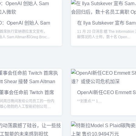
：OpenAI 创始人 Sam
在 Ilya Sutskever 宣布 Sam
首席执行官纳德拉发文宣布，
11 月 20 日消息:据 The Informati
人 Sam Altman和Greg Broc...
解情况的人士称，数十名 Open...
I 董事会任命前 Twitch 首席
OpenAI新任CEO Emmett S
谁？或
间周日晚间发给公司员工的一份内
**划重点:** 1....
雄心勃勃的人工智能初创公司
董事会...