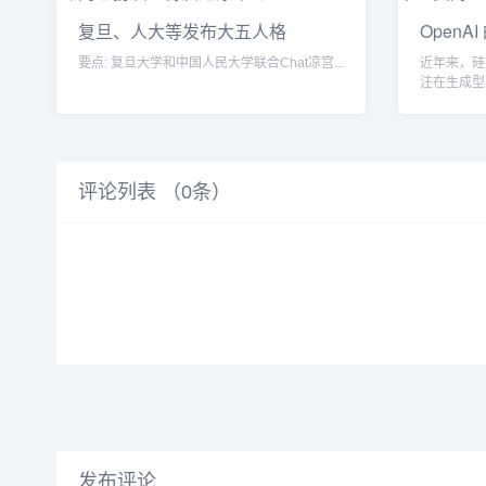
复旦、人大等发布大五人格
Open
&#x2B;MB
些技
要点: 复旦大学和中国人民大学联合Chat凉宫...
近年来，硅
注在生成型
这类技术方面
评论列表 （
0
条）
发布评论