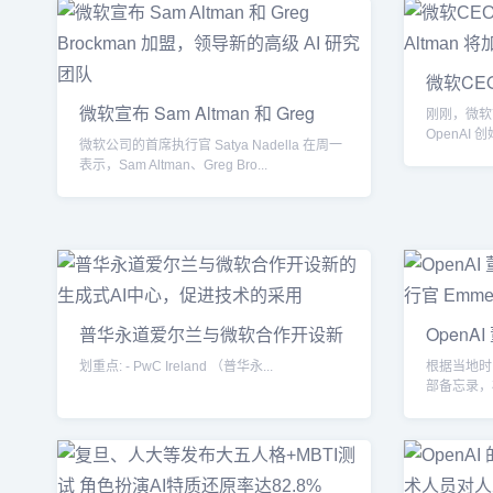
微软CEO
Altman
微软宣布 Sam Altman 和 Greg
刚刚，微软
Broc
OpenAI 创始
微软公司的首席执行官 Satya Nadella 在周一
表示，Sam Altman、Greg Bro...
普华永道爱尔兰与微软合作开设新
OpenA
的
划重点: - PwC Ireland （普华永...
根据当地时
部备忘录，
OpenAI 的