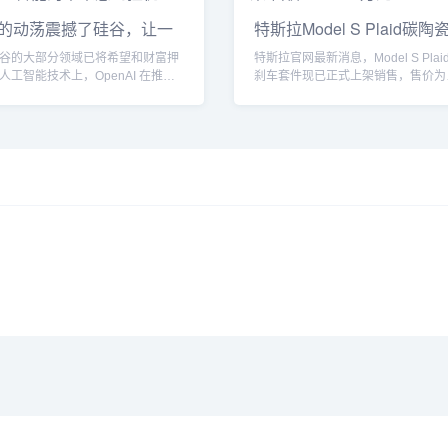
AI 的动荡震撼了硅谷，让一
特斯拉Model S Plaid碳
谷的大部分领域已将希望和财富押
特斯拉官网最新消息，Model S Pla
人工智能技术上，OpenAI 在推广
刹车套件现已正式上架销售，售价为
起...
10.9494...