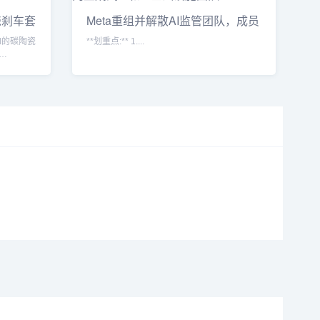
陶瓷刹车套
Meta重组并解散AI监管团队，成员
转向
id的碳陶瓷
**划重点:** 1....