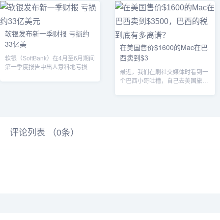
软银发布新一季财报 亏损约
33亿美
在美国售价$1600的Mac在巴
西卖到$3
软银（SoftBank）在4月至6月期间
第一季度报告中出人意料地亏损，
最近，我们在刷社交媒体时看到一
尽管其庞大的以技术为重点的Vi...
个巴西小哥吐槽，自己去美国旅
游，顺手买了台 MacBook。回到
巴西后...
评论列表 （
0
条）