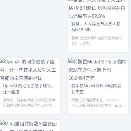
复旦、人大等发布大五人格
&#x2B;MB
要点: 复旦大学和中国人民大学联
合Chat凉宫...
OpenAI 的动荡震撼了硅谷，
特斯拉Model S Plaid碳陶瓷
让一些技
刹车套
近年来，硅谷的大部分领域已将希
特斯拉官网最新消息，Model S
望和财富押注在生成型人工智能技
Plaid的碳陶瓷刹车套件现已正式上
术上，OpenAI 在推广这类技术方
架销售，售价为10.9494...
面起...