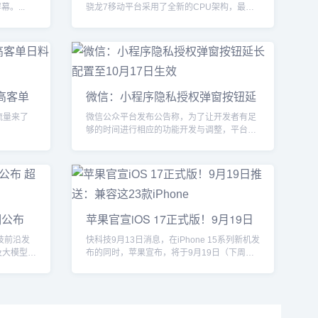
。...
骁龙7移动平台采用了全新的CPU架构，最高
主频高达2.63G...
：高客单
微信：小程序隐私授权弹窗按钮延
长配
微信公众平台发布公告称，为了让开发者有足
够的时间进行相应的功能开发与调整，平台将
对《关于小程序隐私保...
明公布
苹果官宣iOS 17正式版！9月19日
推送：
技前沿发
快科技9月13日消息，在iPhone 15系列新机发
及大模型和
布的同时，苹果宣布，将于9月19日（下周
二）推送...