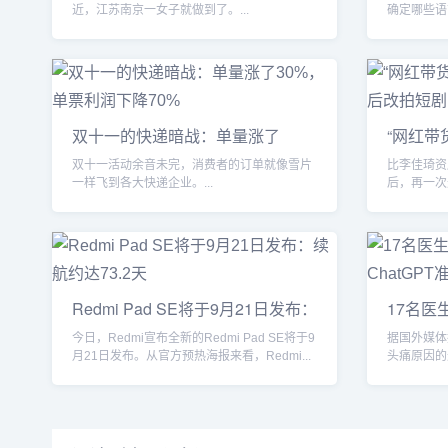
近，江苏南京一女子就做到了。...
确定哪些语
薪酬至关重要
双十一的快递暗战：单量涨了
“网红带
30%，单票
亿
双十一活动余音未完，消费者的订单就像雪片
比李佳琦资
一样飞到各大快递企业。...
后，再一次
Redmi Pad SE将于9月21日发布：
17名医
续航
ChatGP
今日，Redmi宣布全新的Redmi Pad SE将于9
据国外媒体
月21日发布。从官方预热海报来看，Redmi...
头痛原因的
个专业领域的