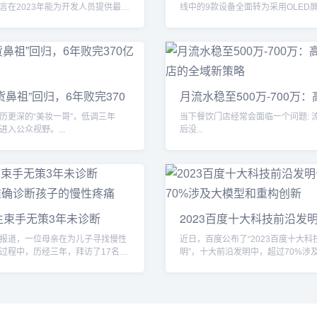
言在2023年能为开发人员提供最高
线中的9款设备全面转为采用OLED屏幕
。...
货鼻祖”回归，6年败完370
月流水稳至500万-700万
日料
历更深的“美妆一哥”，低调三年
当下餐饮门店经常会面临一个问题: 流量来了
进入公众视野。...
后没...
生束手无策3年未诊断
2023百度十大科技前沿发
超7
报道，一位母亲在为儿子寻找慢性
近日，百度公布了“2023百度十大科
过程中，历经三年，拜访了17名各
明”，十大前沿发明中，超过70%涉
医生专...
重构创新。...