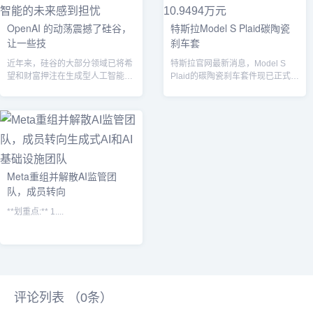
OpenAI 的动荡震撼了硅谷，
特斯拉Model S Plaid碳陶瓷
让一些技
刹车套
近年来，硅谷的大部分领域已将希
特斯拉官网最新消息，Model S
望和财富押注在生成型人工智能技
Plaid的碳陶瓷刹车套件现已正式上
术上，OpenAI 在推广这类技术方
架销售，售价为10.9494...
面起...
Meta重组并解散AI监管团
队，成员转向
**划重点:** 1....
评论列表 （
0
条）