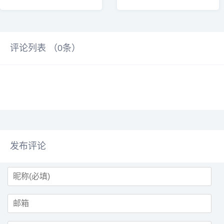
MatePad2023款平板电脑，提供
板。从名字中的Air”就能看出来，
标准版和柔...
这款...
评论列表 （
0
条）
发布评论