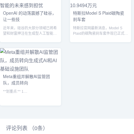
OpenAI 的动荡震撼了硅谷，
特斯拉Model S Plaid碳陶瓷
让一些技
刹车套
近年来，硅谷的大部分领域已将希
特斯拉官网最新消息，Model S
望和财富押注在生成型人工智能技
Plaid的碳陶瓷刹车套件现已正式上
术上，OpenAI 在推广这类技术方
架销售，售价为10.9494...
面起...
Meta重组并解散AI监管团
队，成员转向
**划重点:** 1....
评论列表 （
0
条）