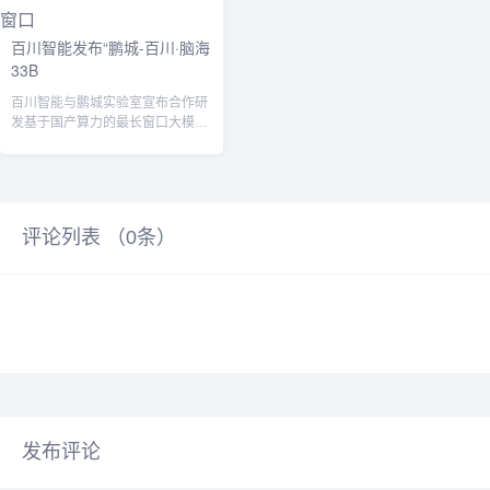
百川智能发布“鹏城-百川·脑海
33B
百川智能与鹏城实验室宣布合作研
发基于国产算力的最长窗口大模
型。该合作突破了国产算力大模型
的技术限制，...
评论列表 （
0
条）
发布评论