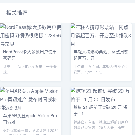
相关推荐
NordPass称:大多数用户使用
年轻人挤爆彩票站：网点月销
密码习
超百万，开
划重点: - NordPass 发布了一份全
上进与上香之间，年轻人选择了买
球...
彩票。 今年一个...
魅族 21 超前订突破 20 万 将
于 11
苹果AR头显Apple Vision Pro
再遇难
魅族官方宣布，魅族21超前订用户
数量已经突破了20万大关，所有超
据外媒最新报道，苹果计划于2024
前订用户都将全量享受180天的以