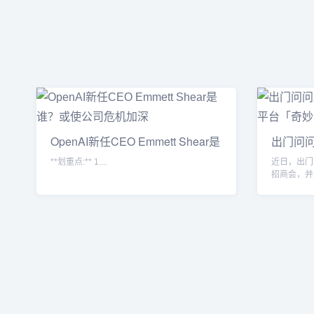
OpenAI新任CEO Emmett Shear是
出门问问
谁？或
生
**划重点:** 1....
近日，出门
招商会，并
平台「奇妙问