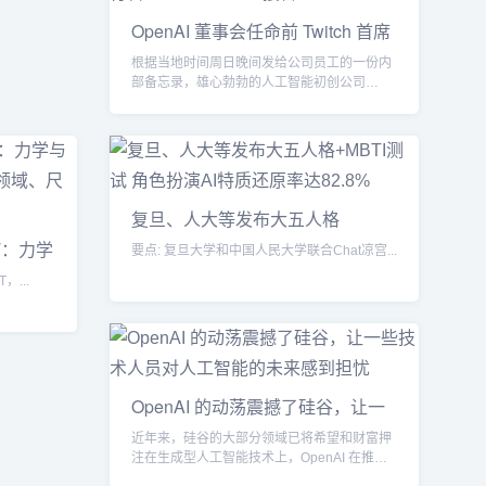
OpenAI 董事会任命前 Twitch 首席
根据当地时间周日晚间发给公司员工的一份内
部备忘录，雄心勃勃的人工智能初创公司
OpenAI 的董事会...
复旦、人大等发布大五人格
&#x2B;MB
T：力学
要点: 复旦大学和中国人民大学联合Chat凉宫...
，...
OpenAI 的动荡震撼了硅谷，让一
些技
近年来，硅谷的大部分领域已将希望和财富押
注在生成型人工智能技术上，OpenAI 在推广
这类技术方面起...