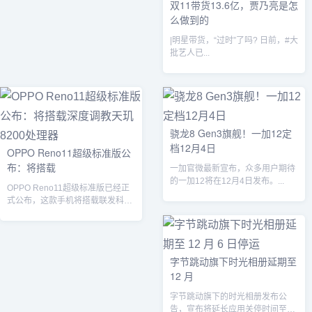
双11带货13.6亿，贾乃亮是怎
么做到的
|明星带货，“过时”了吗? 日前，#大
批艺人已...
骁龙8 Gen3旗舰！一加12定
档12月4日
OPPO Reno11超级标准版公
布：将搭载
一加官微最新宣布，众多用户期待
的一加12将在12月4日发布。...
OPPO Reno11超级标准版已经正
式公布，这款手机将搭载联发科深
度调教的天玑8200处理器，性能...
字节跳动旗下时光相册延期至
12 月
字节跳动旗下的时光相册发布公
告，宣布将延长应用关停时间至