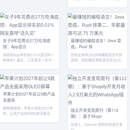
2023年12月6日。这是由于仍有一
些用户未...
女子9年花费近27万吃海底
最赚钱的编程语言！Java 垫
捞：App显示
底，Rust 排
海底捞App排名前0.01%是怎样一
目前全球有200多种编程语言可供
种体验？最近，江苏南京一女子就
选择，因此确定哪些语言在2023年
做到了。...
能为开发人员提供最高薪酬至关重
要。...
苹果计划2027年前让9款产品
全面采
据韩媒报道，苹果计划在2027年
独立开发变现周刊（第112
前，让其产品线中的9款设备全面
期）：基于Shopi
转为采用OLED屏幕。...
目录 1、Tailscan:帮助你快速开发