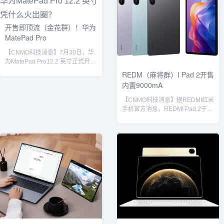
这批“小平板”在屏幕选择上覆盖
灵动款售价2199元、12GB＋
OLED与LCD两种方案。关键升级
256GB Wi-Fi灵动款售价2499元、
在于电池技术——首次采用高密度
12GB＋256GB Wi-Fi款售价2499
开售即顶流（金花群）！华为
硅基电池，有望在不增加机身厚度
元、12GB＋256GB Wi-Fi柔光版售
MatePad Pro
的前提下显著提升续航能力，解决
价2799元、12GB＋...
小屏设备电量焦虑的痛点。高通
【CNMO科技消息】7月30日，华
骁...
为MatePad Pro12.2 英寸正式开
售。短短半月，这款新品便以惊人
REDM（麻将群）I Pad 2开售
的市场热度与用户口碑，迅速跻身
内置9000mA
平板市场顶流。在线下的华为门
店，新平板开售便吸引了一大批消
【CNMO科技消息】据REDMI红米
费者前来体验，不少人甚至在门店
手机官方消息，REDMI Pad 2于今
开门前便到场排队，这份线下的热
日在小米官网及各大主流电商平台
闹景象，正是产品受追捧的直观写
开启销售，定位为高性价比大屏入
照。线上市场的表现同样亮眼。电
门级平板，主要面向家庭用户，适
商平台数据显示，在京东大屏幕平
用于儿童学习、长辈观影及日常娱
板热卖榜中，该机型稳居第二位，
乐等多种场景。根据小米海外官网
上线半个月内已有超200...
信息，REDMI Pad 2配备一块11英
寸2.5K分辨率（2560×1600）
LCD屏幕，支持90Hz刷新率与
360Hz触控采样率，峰值亮度可达
600尼特，并通过了TV R...