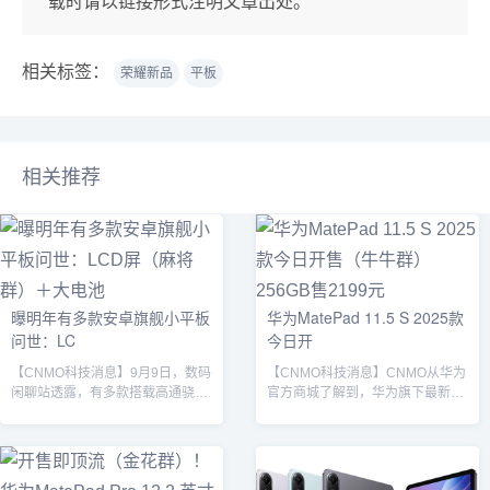
载时请以链接形式注明文章出处。
相关标签：
荣耀新品
平板
相关推荐
曝明年有多款安卓旗舰小平板
华为MatePad 11.5 S 2025款
问世：LC
今日开
【CNMO科技消息】9月9日，数码
【CNMO科技消息】CNMO从华为
闲聊站透露，有多款搭载高通骁龙
官方商城了解到，华为旗下最新款
8 Elite Gen 5与联发科天玑9500平
平板电脑MatePad 11.5 S将于今日
台的小尺寸安卓平板已进入工程验
上午开售。新机提供原野绿、羽砂
证阶段，预计将于2025年上半年起
紫、冰霜银和深空灰四种配色和五
陆续发布。REDMI K Pad据透露，
个存储版本，8GB＋256GB Wi-Fi