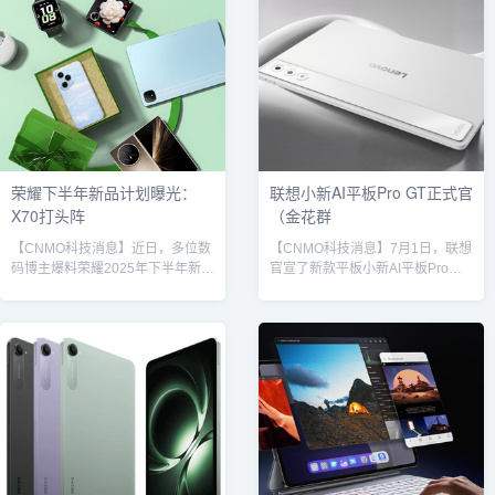
寸不仅带来了更高效的交互、更专
官方渲染图，华为MatePad Pro
业的生态和更智能的体验，还针对
12.2 英寸正面采用全面屏设计，前
屏幕、手写笔，以及天生会画
置摄像头疑似集成于边框之上，边
App、华为笔记等创作工具进行了
框极窄，屏占比极高，后置圆形摄
全面升级，进一步突破了平板电脑
像头模组，设计类似华为Mate 50
使用边界，为用户创造了更多的可
系列，其中包括多颗摄像头和闪光
能性。屏幕方面，华为Mat...
灯。此外，...
荣耀下半年新品计划曝光：
联想小新AI平板Pro GT正式官
X70打头阵
（金花群
【CNMO科技消息】近日，多位数
【CNMO科技消息】7月1日，联想
码博主爆料荣耀2025年下半年新品
官宣了新款平板小新AI平板Pro
发布计划。CNMO获悉，荣耀将从
GT，并以“轻旗舰，实力派”作为产
7月开始掀起一场“月月有新品”的产
品宣传口号。从宣传标语可以看
品风暴，覆盖手机、平板、手表、
出，联想小新AI平板Pro GT是一款
耳机及IoT设备，构建完整的AI终端
主打性能轻薄的平板，其在握持手
生态。荣耀产品首先，荣耀X70系
感以及重量方面也许能为用户带来
列将于本月（7月）率先登场。该
惊喜。根据官方放出的侧面图来
系列主打超长续航，或配备
看，该平板可能会采用金属边框，
8100mAh超大容量硅碳负极电
而且机身非常纤薄。从名字中我们
池，成为荣耀第二款突破
也能看出小新AI平板Pro GT的AI能
8000mAh门槛的机型；同时，采
力一定是其主要特点。根据联想此
用6.79英寸1.5K分辨率...
前发布的202...