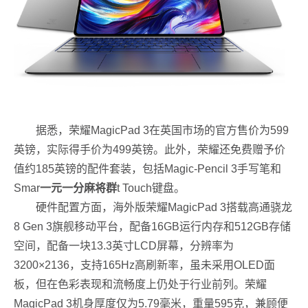
据悉，荣耀MagicPad 3在英国市场的官方售价为599
英镑，实际得手价为499英镑。此外，荣耀还免费赠予价
值约185英镑的配件套装，包括Magic-Pencil 3手写笔和
Smar
一元一分麻将群
t Touch键盘。
硬件配置方面，海外版荣耀MagicPad 3搭载高通骁龙
8 Gen 3旗舰移动平台，配备16GB运行内存和512GB存储
空间，配备一块13.3英寸LCD屏幕，分辨率为
3200×2136，支持165Hz高刷新率，虽未采用OLED面
板，但在色彩表现和流畅度上仍处于行业前列。荣耀
MagicPad 3机身厚度仅为5.79毫米，重量595克，兼顾便