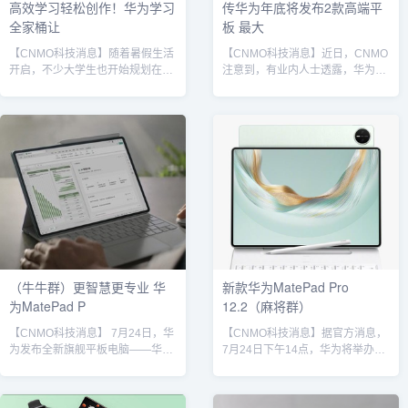
高效学习轻松创作！华为学习
传华为年底将发布2款高端平
全家桶让
板 最大
【CNMO科技消息】随着暑假生活
【CNMO科技消息】近日，CNMO
开启，不少大学生也开始规划在假
注意到，有业内人士透露，华为将
期为选择顺手的学习装备，以适应
在年底发布两款高端平板，均采用
大学校园的高效学习。适逢华为开
OLED屏幕，屏幕尺寸分别为9英寸
学焕新季，华为笔记本、华为平板
和14英寸，预计其中部分产品将搭
为主的华为学习全家桶也迎来超值
载华为自家的麒麟9030处理器。值
优惠。对于论文写作或者兴趣创作
得一提的是，按照华为手机的发布
的使用需求，华为笔记本的AI空间
节奏和此前爆料，华为下一代旗舰
功能是效率之选。以华为
手机华为Mate 80系列预计将在10
MateBook 14 Linux版为例，换装
月-12月发布，具体时间需等待华
Windows系统后，它的AI空间功能
为官宣。华为通常会在一场发布会
内含了百度文心一言、科大讯飞星
上集中发布多款新品。因此，此次
火、智谱清言等多款业...
曝光的部分华为平...
（牛牛群）更智慧更专业 华
新款华为MatePad Pro
为MatePad P
12.2（麻将群）
【CNMO科技消息】 7月24日，华
【CNMO科技消息】据官方消息，
为发布全新旗舰平板电脑——华为
7月24日下午14点，华为将举办新
MatePad Pro 12.2 英寸。作为全
品发布活动，带来旗下最新款的华
面预装HarmonyOS 5的旗舰平板
为MatePad Pro 12.2 英寸平板。
电脑，华为MatePad Pro 12.2 英
华为MatePad Pro 12.2 英寸根据