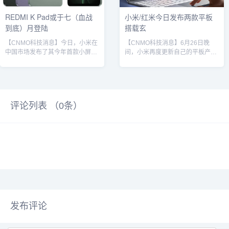
REDMI K Pad或于七（血战
小米/红米今日发布两款平板
到底）月登陆
搭载玄
【CNMO科技消息】今日，小米在
【CNMO科技消息】6月26日晚
中国市场发布了其今年首款小屏平
间，小米再度更新自己的平板产品
板——REDMI K Pad。CNMO注意
线，带来了两款全新机型——小米
到，最新曝光的信息显示，REDMI
平板7S Pro和REDMI K Pad。小米
K Pad全球版本可能已在筹备之
平板7S Pro小米平板7S Pro是一款
中，并有望于今年7月正式发布。
大尺寸的安卓平板，搭载小米自研
根据科技媒体XpertPick报道，
的玄戒O1处理器，配备12.5英寸的
评论列表 （
0
条）
REDMI K Pad（型号为
LCD屏幕，屏幕分辨率为3.2K，最
25079RPDCG）已经通过了阿联
高刷新率144Hz，最高亮度1000尼
酋电信与数字政府监管局
特，支持HDR 10和杜比视界，最
（TDRA）和新加坡资讯通信媒体
高提供16GB LPDDR5T运行内存
发展局（IMDA）的认证。这两个
和1TB...
认证通常意...
发布评论