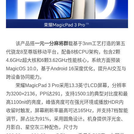
该产品搭
一元一分麻将群
载基于3nm工艺打造的第五
代骁龙8至尊版移动平台，配备8核CPU架构，包含2颗
4.6GHz超大核和6颗3.62GHz性能核心，系统方面预装
MagicOS 10.0，基于Android 16深度优化，提升AI交互与
跨设备协同能力。
荣耀MagicPad 3 Pro采用13.3英寸LCD屏幕，分辨率
为3200×2136，PPI达291，支持1500:1的典型对比度和最
高1100nit的亮度，峰值亮度可在强光环境或播放HDR内
收留时触发，屏幕刷新率最高可达165Hz，并支持7档智能
调节，屏占比为91%，采用圆角设计。机身提供浮光金、
月影白、星空灰三种配色，尺寸为