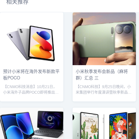
相关推荐
预计小米将在海外发布新款平
小米秋季发布会新品（麻将
板POCO
群）汇总 三
【CNMO科技消息】10月21日，
【CNMO科技】9月25日晚间，小
小米海外子品牌POCO即将推出的
米集团举行年度演讲暨秋季新品发
平板新品POCO Pad M1持续获得
布会，创始人雷军以亲自主持全场
多项认证，预示其发布已进入倒计
发布会，并正式推出涵盖智能手
时。继此前现身Google Play
机、平板电脑、智能家居及汽车定
Console支持设备列表及美国FCC
制服务在内的十余款新产品。以
认证平台后，POCO Pad M1近日
下，是此次小米新品的汇总信息。
再获阿联酋电信与数字政府监管局
小米17发布会上，小米率先推出了
（TDRA）批准。认证信息显示，
全新旗舰手机小米17标准版，搭载
TDRA登记的POCO Pad M1型号
高通第五代骁龙8至尊版移动平