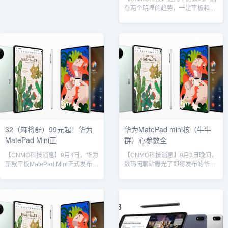
这批“小平板”在屏幕选择上覆盖
有两个明显的趋势，一是平板和电
OLED与LCD两种方案。关键升级
脑的边界正在打破，不论是尺寸还
在于电池技术——首次采用高密度
是生态，办公体验在逐步无缝衔
硅基电池，有望在不增加机身厚度
接；二是平板和手机的边界也正在
的前提下显著提升续航能力，解决
被打破，手机屏幕越来越大部分平
小屏设备电量焦虑的痛点。高通
板尺寸越来越小，体验也正在合
骁...
一。这也让普通消费者看到了电子
产品的更多可能性，物理世界边界
的藩篱正在被软件形态重塑。9月4
日下午，华为举办新品发布会正式
发布了华为MatePad Mini，以8.8
英寸的尺寸为平板市场带来了...
32（麻将群）99元起！华为
华为MatePad mini核（牛牛
MatePad Mini正
群）心参数全
【CNMO科技消息】9月4日，华为
【CNMO科技消息】9月3日晚间，
新款平板MatePad Mini正式发布。
数码闲聊站曝光了即将发布的华为
作为华为首款小尺寸平板，新品采
MatePad Mini的完整核心参数。这
用8.8英寸柔光屏，并支持插卡上
款轻巧便携的小尺寸平板将于9月4
网。华为MatePad Mini据CNMO了
日正式亮相。据爆料信息，华为
解，华为MatePad Mini采用全新架
MatePad Mini将采用一块8.8英寸
构设计，厚度仅5.1mm，重量低至
OLED屏幕，分辨率为2560×1600
255g，弧形侧边与航空级高强度钢
像素，屏幕比例为16:10，支持高