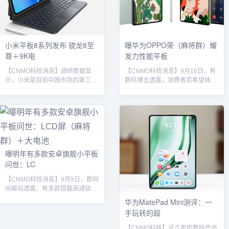
为2509ARPBDG，确认其仅支持
台。该芯片采用第三代3nm制程工
Wi-Fi网络...
艺，CPU主频高达4.6GHz，为目
前安卓阵营最高水平；GPU方面...
小米平板8系列发布 骁龙8至
曝华为OPPO荣（麻将群）耀
尊＋9K电
发力性能平板
【CNMO科技消息】调研数据显
【CNMO科技消息】9月16日，有
示，小米是目前中国市场的第三大
数码博主透露，消费者若希望体验
平板厂商。而9月25日，小米举办
搭载最新旗舰平台的高性能平板电
新品发布会，正式带来了旗下最新
脑，可关注华为、OPPO和荣耀即
款的旗舰级安卓平板——小米平板
将推出的新品，三者均将首批搭载
8系列。该系列目前提供两款产
全新的旗舰处理器，并配备超大容
品，分别为小米平板8和小米平板8
量电池，有望在性能与续航方面实
Pro。小米平板8搭载了第四代高通
现显著提升。其中，荣耀新款平板
骁龙8s移动平台，屏幕尺寸为11.2
将在平板市场全球首发搭载骁龙8
曝明年有多款安卓旗舰小平板
英寸，材质为LCD，分辨率3.2K，
Elite Gen5移动平台。据悉，骁龙8
问世：LC
最高亮度800尼特，最高12GB运行
Elite Gen5是高通即将在2025年骁
内存＋256GB存储，后置1300万
龙峰会上正式发布的顶级移动平
【CNMO科技消息】9月9日，数码
像素主摄...
台，采...
闲聊站透露，有多款搭载高通骁龙
8 Elite Gen 5与联发科天玑9500平
华为MatePad Mini测评：一
台的小尺寸安卓平板已进入工程验
手玩转的超
证阶段，预计将于2025年上半年起
陆续发布。REDMI K Pad据透露，
【CNMO科技】近几年的数码产品