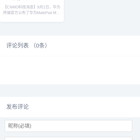
至此，华为平板产品线的尺寸进一
步丰富，小至Mini大至13.2英寸，
【CNMO科技消息】9月1日，华为
后续或许还会推出14英寸超大平
终端官方公布了华为MatePad Mini
板，带给消费者更多选择。华为
的外观图，并且配文“小平板，大手
MatePad Mini超强超Mini，华为终
机，轻巧随行如约而至”。华为
端BG首席执行官何刚表示“旗舰小
MatePad Mini将在9月4日和新款
平板，一手掌握”，代表了新平板的
三折叠手机华为Mate XTs 非凡大
尺寸可能会在8.x英...
师一同亮相。从预热海报来看，华
评论列表 （
0
条）
为MatePad Mini的尺寸非常小巧，
一手即可掌握，这也印证了此前何
刚的预热。采用了后置双摄的设
计，并且相机DECO的风格与华为
MatePad Pro...
发布评论