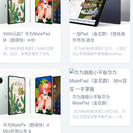
材质兼顾视觉纤薄与机身强度。配
色准与广色域显示。设计上，该机
色方面，新品提供云杉绿、雪域
采用“四等边”窄边框方案，边框宽
白、曜石黑三款3D锦纤配色及寰宇
度仅为2.99mm，搭配挖孔屏设
红素皮典藏版。硬件...
计，视觉效果更为沉浸。...
3999元起？华为MatePad
一加Pad （金花群）3登陆海
M（跑得快）ini价
外市场 骁龙
【CNMO科技消息】CNMO注意
【CNMO科技消息】近日，一加正
到，近日，有博主曝光了华为
式公布其旗舰平板电脑OnePlus
MatePad Mini不同内存版本的价
Pad 3在印度市场的售价及发售信
格。从图片中来看，
息。此前于6月发布时未公开价
12GB+256GB（曜石黑、雪域白配
格，如今官方确认，该平板将于9
色）售价为3999元；
月5日正式开售。OnePlus Pad 3
12GB+512GB（曜石黑、雪域白、
提供两种存储配置：12GB+256GB
云杉绿配色）售价为4499元；
版本售价为47999卢比（约合545
12GB+512GB柔光版（曜石黑、雪
美元），12GB+512GB版本售价为
华为旗舰小平板华为
域白、云杉绿配色）售价为4999
52999卢比（约合600美元）。机
MatePad（金花群）
元。华为MatePad Mini据CNMO了
身提供“风暴蓝”和“霜雾银”两种配色
解，另有博主此前爆料称，华为
选择。与此同时...
【CNMO科技消息】8月29日，华
MatePad...
为正式官宣全新平板产品——华为
MatePad Mini，将与华为Mate
华为MatePa（跑得快）d
XTs 非凡大师在9月4日一同亮相。
Mini外观公布 &