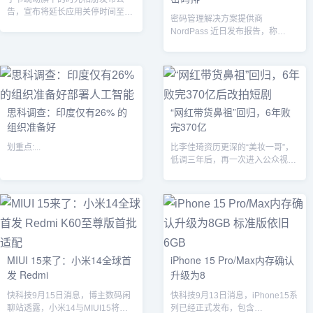
告，宣布将延长应用关停时间至
密码管理解决方案提供商
2023年12月6日。这是由于仍有一
NordPass 近日发布报告，称
些用户未...
“123456”是2023年用户使用最多
的...
思科调查：印度仅有26% 的
“网红带货鼻祖”回归，6年败
组织准备好
完370亿
划重点:...
比李佳琦资历更深的“美妆一哥”，
低调三年后，再一次进入公众视
野。...
MIUI 15来了：小米14全球首
iPhone 15 Pro/Max内存确认
发 Redmi
升级为8
快科技9月15日消息，博主数码闲
快科技9月13日消息，iPhone15系
聊站透露，小米14与MIUI15将会
列已经正式发布，包含