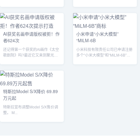
同台亮相，最快会在10月底登
iPhone15、iPhone15Plu...
场。...
AI获奖名画申请版权被拒！作
小米申请“小米大模型”
者624次
“MiLM-6B
还记得第一个获奖的AI画作《太空
小米科技有限责任公司已申请注册
歌剧院》吗?最近它又来到聚光灯
多个“小米大模型”和“MiLM-6B”商
下——...
标，涵盖科学仪器、网站服务、
广...
特斯拉Model S/X降价 69.89
万元起
特斯拉宣布调整Model S/X售价调
整。 M...