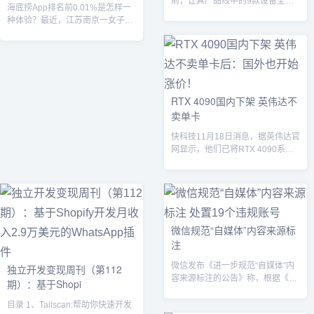
前，让其产品线中的9款设备全面
海底捞App排名前0.01%是怎样一
转为采用OLED屏幕。...
种体验？最近，江苏南京一女子就
做到了。...
RTX 4090国内下架 英伟达不
卖单卡
快科技11月18日消息，据英伟达官
网显示，他们已将RTX 4090系列
显卡的产品信息，从简体中文官
网...
微信规范“自媒体”内容来源标
注
微信发布《进一步规范“自媒体”内
独立开发变现周刊（第112
容来源标注的公告》称，根据《关
期）：基于Shopi
于加强“自媒体”管理的通知》要
求，“自...
目录 1、Tailscan:帮助你快速开发