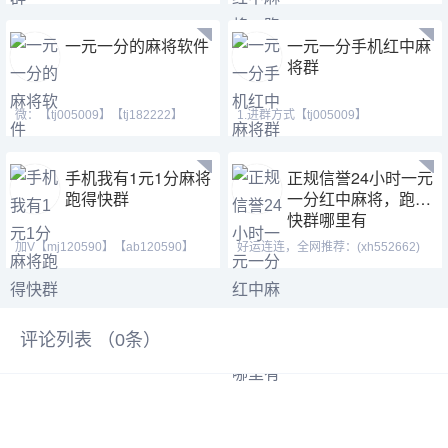
【cj42222】 Q号：(371146
【1438079643】喜欢
一元一分的麻将软件
一元一分手机红中麻
将群
微：【tj005009】【tj182222】
1.进群方式【tj005009】
【cj42222】 Q号：(371146
【tj182222】 【cj42222】QQ(3
手机我有1元1分麻将
正规信誉24小时一元
跑得快群
一分红中麻将，跑得
快群哪里有
加V【mj120590】【ab120590】
好运连连，全网推荐：(xh552662)
【hf420624】加不上微信
(zm552662)【1438079643】
评论列表 （
0
条）