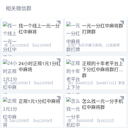
相关微信群
找一个线上一元一分
一元一分红中麻将群
红中麻将
打牌群
微【ab120590】【mj120590】
正规广东红中癞子麻将，15张跑得
【hf420624】麻将、群内稳
快，一元一分群，24小时不
24小时正规1元1分红
正规的十年老平台上
中麻将
下分红中麻将群打牌
群
微 【ab120590 】【mj120590】
加V【wb66511】【wb887131】拿链
【hf420624】免带押进群
接下载，下好拉你进麻将
正规1元1分红中麻将
怎么找一元一分手机
红中麻将群
微【ab120590】 【mj120590】
微：【tj005009】【tj182222】
【hf420624】（广东一元一
【cj42222】 Q号：(371146