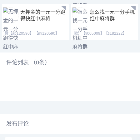
无押金的一元一分跑
怎么找一元一分手机
得快红中麻将
红中麻将群
微【ab120590】 【mj120590】
微：【tj005009】【tj182222】
【hf420624】等风也等你
【cj42222】 Q号：(371146
评论列表 （
0
条）
发布评论