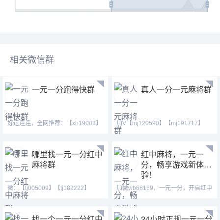
相关微信群
一元一分跑得快群
真人一分一元麻将群
好运连连，全网推荐：【xh19008】
加V【mj120590】【mj191717】
【xh29008】【tj19008】
【ab120590】此群火爆正
哪里找一元一分红中
红中麻将，一元一
麻将群
分，畅享游戏新体
验！
微：【tj005009】【tj182222】
加微wb66169，一元一分，开启红中
【cj42222】 Q号：(371146
麻将精彩生活！
找一个一元一分红中
24小时正规一元一分