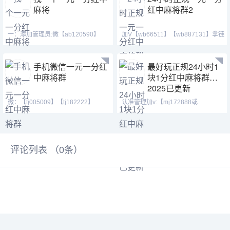
麻将
红中麻将群2
一：添加管理员:微【ab120590】
加V【wb66511】【wb887131】拿链
【mj120590】【hf420624
接下载，下好拉你进麻
手机微信一元一分红
最好玩正规24小时1
中麻将群
块1分红中麻将群
2025已更新
微：【tj005009】【tj182222】
认准管理加v:【mj172888或
【cj42222】 Q号：(371146
mj172889】【mj172887】稳定
评论列表 （
0
条）